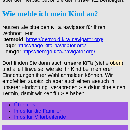
aber der Herbst, bevor Sie den KiTa-Platz benötigen.
Wie melde ich mein Kind an?
Nutzen Sie bitte den KiTa.Navigator für ihren
Wohnort. Für
Detmold
:
https://detmold.kita-navigator.org/
Lage
:
https://lage.kita-navigator.org/
Lemgo
:
https://lemgo.kita-navigator.org/
Dort finden Sie dann auch
unsere
KiTa (siehe
oben
)
und alle Hinweise, wie sie ihr Kind bei mehreren
Einrichtungen ihrer Wahl anmelden können. Wir
empfehlen zusätzlich aber auch einen Besuch in
unserer Einrichtung. Verabreden Sie dafür bitte einen
Termin, damit wir Zeit für Sie haben.
Über uns
Infos für die Familien
Infos für Mitarbeitende